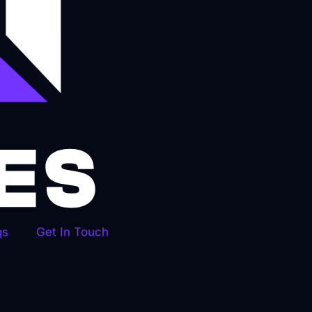
qs
Get In Touch