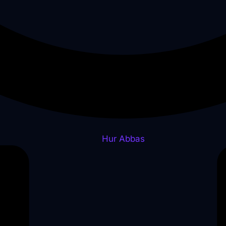
Hur Abbas