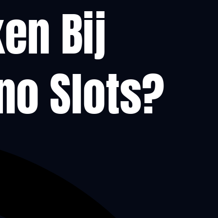
en Bij
no Slots?