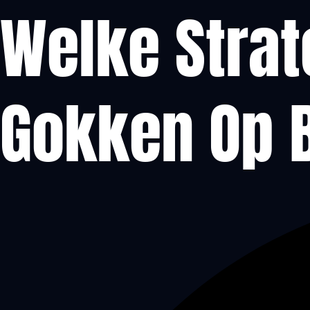
Welke Strat
Gokken Op B