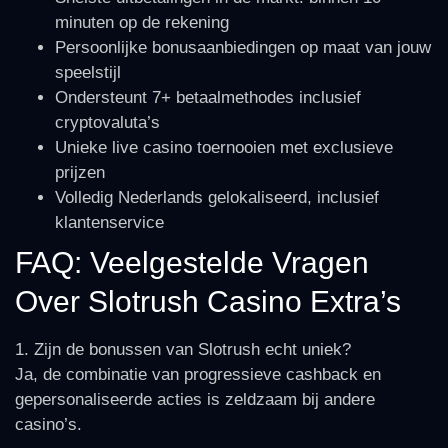
minuten op de rekening
Persoonlijke bonusaanbiedingen op maat van jouw
speelstijl
Ondersteunt 7+ betaalmethodes inclusief
cryptovaluta’s
Unieke live casino toernooien met exclusieve
prijzen
Volledig Nederlands gelokaliseerd, inclusief
klantenservice
FAQ: Veelgestelde Vragen
Over Slotrush Casino Extra’s
1. Zijn de bonussen van Slotrush echt uniek?
Ja, de combinatie van progressieve cashback en
gepersonaliseerde acties is zeldzaam bij andere
casino’s.