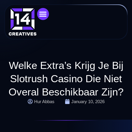
SERVICES WE OFFER
DELIVERED PROJECTS
GET IN TOUCH
w
Welke Extra’s Krijg Je Bij
Slotrush Casino Die Niet
Overal Beschikbaar Zijn?
Hur Abbas
January 10, 2026