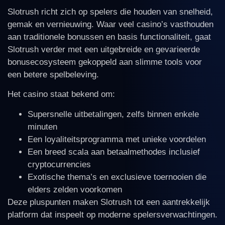
Slotrush richt zich op spelers die houden van snelheid,
gemak en vernieuwing. Waar veel casino’s vasthouden
aan traditionele bonussen en basis functionaliteit, gaat
Slotrush verder met een uitgebreide en gevarieerde
bonusecosysteem gekoppeld aan slimme tools voor
een betere spelbeleving.
Het casino staat bekend om:
Supersnelle uitbetalingen, zelfs binnen enkele
minuten
Een loyaliteitsprogramma met unieke voordelen
Een breed scala aan betaalmethodes inclusief
cryptocurrencies
Exotische thema’s en exclusieve toernooien die
elders zelden voorkomen
Deze pluspunten maken Slotrush tot een aantrekkelijk
platform dat inspeelt op moderne spelersverwachtingen.