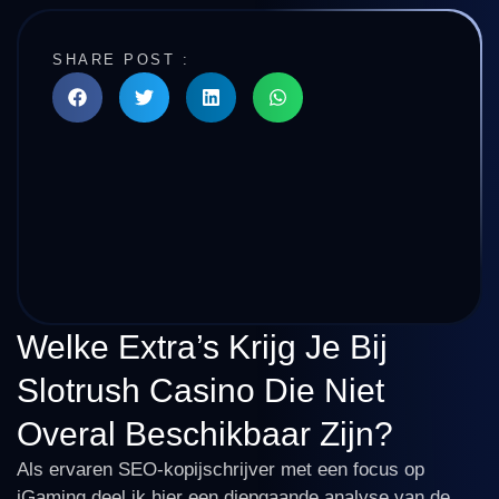
SHARE POST :
Welke Extra’s Krijg Je Bij
Slotrush Casino Die Niet
Overal Beschikbaar Zijn?
Als ervaren SEO-kopijschrijver met een focus op
iGaming deel ik hier een diepgaande analyse van de