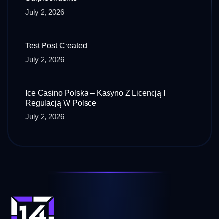
July 2, 2026
Test Post Created
July 2, 2026
Ice Casino Polska – Kasyno Z Licencją I
Regulacją W Polsce
July 2, 2026