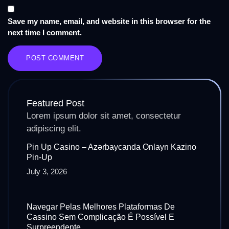
Save my name, email, and website in this browser for the
next time I comment.
Featured Post
Lorem ipsum dolor sit amet, consectetur
adipiscing elit.
Pin Up Casino – Azərbaycanda Onlayn Kazino
Pin-Up
July 3, 2026
Navegar Pelas Melhores Plataformas De
Cassino Sem Complicação É Possível E
Surpreendente