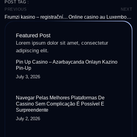
POST TAG :
PREVIOUS
NEXT
Frumzi kasino – registrační kroky a tipy pro české hráče
Online casino au Luxembourg : guide complet des bonus, paiements et sécurité
Featured Post
Lorem ipsum dolor sit amet, consectetur
adipiscing elit.
Pin Up Casino – Azərbaycanda Onlayn Kazino
Pin-Up
July 3, 2026
Navegar Pelas Melhores Plataformas De
Cassino Sem Complicação É Possível E
Surpreendente
July 2, 2026