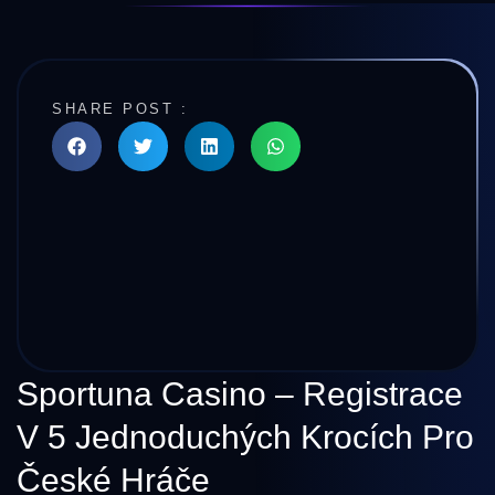
SHARE POST :
Sportuna Casino – Registrace
V 5 Jednoduchých Krocích Pro
České Hráče