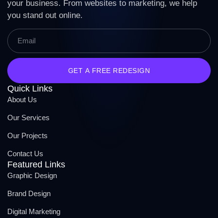
your business. From websites to marketing, we help
you stand out online.
GET A FREE REDESIGN
Quick Links
About Us
Our Services
Our Projects
Contact Us
Featured Links
Graphic Design
Brand Design
Digital Marketing