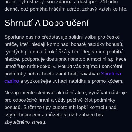
hraní. Tyto služby jsou zdarma a dostupné 24 hodin
denně, což pomáhá hráčům udržet zdravý vztah ke hře.
Shrnutí A Doporučení
ş
Sportuna casino představuje solidní volbu pro české
hráče, kteří hledají kombinaci bohaté nabídky bonusů,
ş
rychlých plateb a široké škály her. Registrace probíhá
hladce, podpora je dostupná nonstop a mobilní aplikace
umožňuje hrát kdekoliv. Pokud vás zajímají konkrétní
podmínky nebo chcete začít hrát, navštivte
Sportuna
casino
a vyzkoušejte uvítací nabídku s promo kódem.
Nezapomeňte sledovat aktuální akce, využívat nástroje
pro odpovědné hraní a vždy pečlivě číst podmínky
bonusů. S těmito tipy budete mít lepší kontrolu nad
svými financemi a můžete si užít zábavu bez
zbytečného stresu.