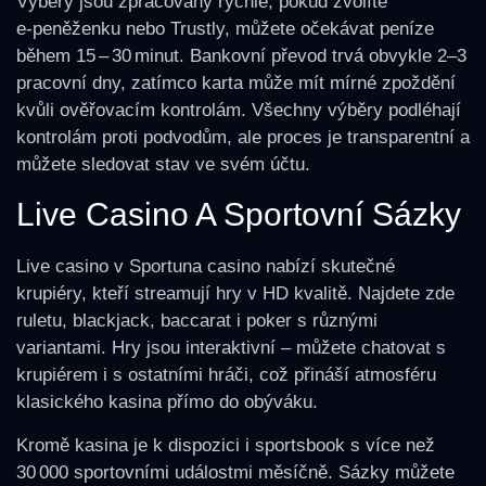
Výběry jsou zpracovány rychle, pokud zvolíte
e‑peněženku nebo Trustly, můžete očekávat peníze
během 15 – 30 minut. Bankovní převod trvá obvykle 2–3
pracovní dny, zatímco karta může mít mírné zpoždění
kvůli ověřovacím kontrolám. Všechny výběry podléhají
kontrolám proti podvodům, ale proces je transparentní a
můžete sledovat stav ve svém účtu.
Live Casino A Sportovní Sázky
Live casino v Sportuna casino nabízí skutečné
krupiéry, kteří streamují hry v HD kvalitě. Najdete zde
ruletu, blackjack, baccarat i poker s různými
variantami. Hry jsou interaktivní – můžete chatovat s
krupiérem i s ostatními hráči, což přináší atmosféru
klasického kasina přímo do obýváku.
Kromě kasina je k dispozici i sportsbook s více než
30 000 sportovními událostmi měsíčně. Sázky můžete