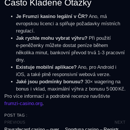
Často Kladené Otázky
ino siteleri
Je Frumzi kasino legální v ČR?
Ano, má
obet
evropskou licenci a splňuje požadavky místních
regulací.
obet
Jak rychle mohu vybrat výhru?
Při použití
iganbet
e‑peněženky můžete dostat peníze během
několika minut, bankovní převod trvá 1‑3 pracovní
klink Panel
dny.
et
Existuje mobilní aplikace?
Ano, pro Android i
iOS, a také plně responsivní webová verze.
in tv
Jaké jsou podmínky bonusu?
30× wagering na
bonus i vklad, maximální výhra z bonusu 5 000 Kč.
Pro více informací a podrobné recenze navštivte
frumzi-casino.org
.
POST TAG :
PREVIOUS
NEXT
Paysafecard casino – oversigt og muligheder for danske spillere
Sportuna casino – Registrace v 5 jednoduchých krocích pro české hráče