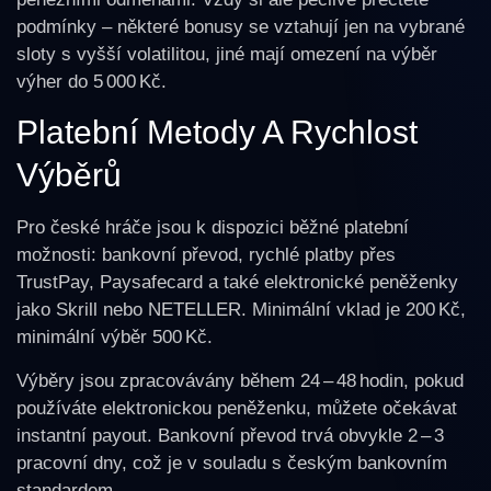
klink
podmínky – některé bonusy se vztahují jen na vybrané
klink panel
sloty s vyšší volatilitou, jiné mají omezení na výběr
výher do 5 000 Kč.
klink Panel
Platební Metody A Rychlost
klink Panel
Výběrů
klink Panel
al Oku
Pro české hráče jsou k dispozici běžné platební
možnosti: bankovní převod, rychlé platby přes
klink
TrustPay, Paysafecard a také elektronické peněženky
klink panel
jako Skrill nebo NETELLER. Minimální vklad je 200 Kč,
minimální výběr 500 Kč.
klink panel
Výběry jsou zpracovávány během 24 – 48 hodin, pokud
klink panel
používáte elektronickou peněženku, můžete očekávat
klink panel
instantní payout. Bankovní převod trvá obvykle 2 – 3
pracovní dny, což je v souladu s českým bankovním
klink Panel
standardem.