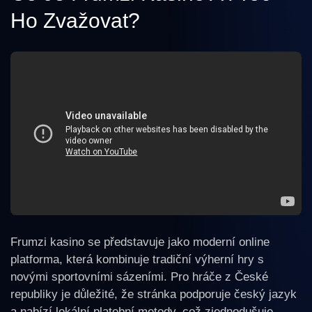
klink panel
Ho Zvažovat?
klink Panel
klink Panel
klink panel
klink panel
klink panel
klink satın al
klink satın al
klink Panel
Frumzi kasino se představuje jako moderní online
klink panel
platforma, která kombinuje tradiční výherní hry s
novými sportovními sázeními. Pro hráče z České
klink panel
republiky je důležité, že stránka podporuje český jazyk
klink Panel
a nabízí lokální platební metody, což zjednodušuje