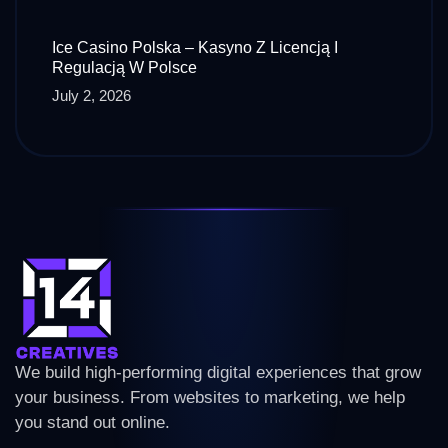
Ice Casino Polska – Kasyno Z Licencją I
Regulacją W Polsce
July 2, 2026
We build high-performing digital experiences that grow
your business. From websites to marketing, we help
you stand out online.