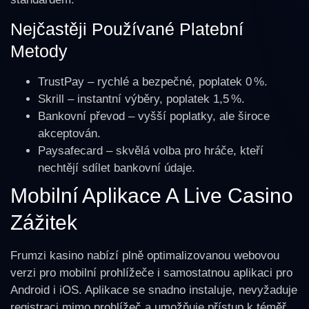
klink
Nejčastěji Používané Platební
klink
Metody
klink
TrustPay – rychlé a bezpečné, poplatek 0 %.
Skrill – instantní výběry, poplatek 1,5 %.
klink panel
Bankovní převod – vyšší poplatky, ale široce
klink panel
akceptován.
Paysafecard – skvělá volba pro hráče, kteří
klink panel
nechtějí sdílet bankovní údaje.
klink
Mobilní Aplikace A Live Casino
klink
Zážitek
 Hacklink
Frumzi kasino nabízí plně optimalizovanou webovou
klink
verzi pro mobilní prohlížeče i samostatnou aplikaci pro
Android i iOS. Aplikace se snadno instaluje, nevyžaduje
klink
registraci mimo prohlížeč a umožňuje přístup k téměř