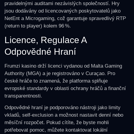
pravidelnými auditami nezávislých společností. Hry
jsou dodávány od licencovaných poskytovatelů jako
klink panel
NetEnt a Microgaming, což garantuje spravedlivý RTP
klink
(return to player) kolem 96 %.
klink panel
Licence, Regulace A
klink panel
Odpovědné Hraní
klink panel
Frumzi kasino drží licenci vydanou od Malta Gaming
klink panel
Authority (MGA) a je registrováno v Curaçao. Pro
české hráče to znamená, že platforma splňuje
klink panel
evropské standardy v oblasti ochrany hráčů a finanční
klink panel
transparentnosti.
klink panel
Odpovědné hraní je podporováno nástroji jako limity
vkladů, self‑exclusion a možnost nastavit denní nebo
klink panel
měsíční rozpočet. Pokud cítíte, že byste mohli
klink panel
potřebovat pomoc, můžete kontaktovat lokální