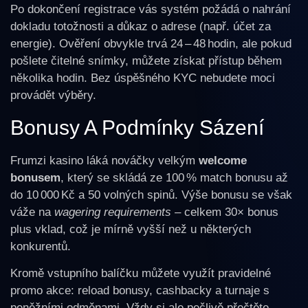
Po dokončení registrace vás systém požádá o nahrání
klink panel
dokladu totožnosti a důkaz o adrese (např. účet za
klink panel
energie). Ověření obvykle trvá 24 – 48 hodin, ale pokud
pošlete čitelné snímky, můžete získat přístup během
klink panel
několika hodin. Bez úspěšného KYC nebudete moci
klink panel
provádět výběry.
klink panel
Bonusy A Podmínky Sázení
klink panel
Frumzi kasino láká nováčky velkým
welcome
klink panel
bonusem
, který se skládá ze 100 % match bonusu až
do 10 000 Kč a 50 volných spinů. Výše bonusu se však
klink Panel
váže na
wagering requirements
– celkem 30× bonus
minati
plus vklad, což je mírně vyšší než u některých
konkurentů.
klink
Kromě vstupního balíčku můžete využít pravidelné
klink Panel
promo akce: reload bonusy, cashbacky a turnaje s
peněžními odměnami. Vždy si ale pečlivě přečtěte