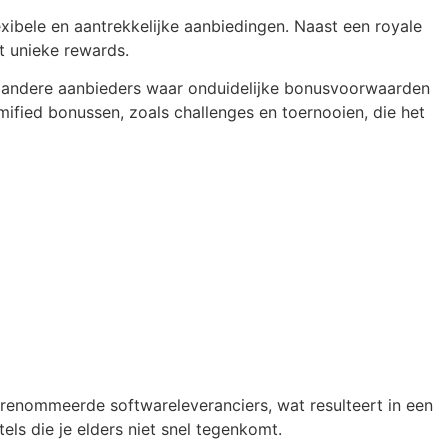
xibele en aantrekkelijke aanbiedingen. Naast een royale
t unieke rewards.
eel andere aanbieders waar onduidelijke bonusvoorwaarden
ified bonussen, zoals challenges en toernooien, die het
renommeerde softwareleveranciers, wat resulteert in een
tels die je elders niet snel tegenkomt.