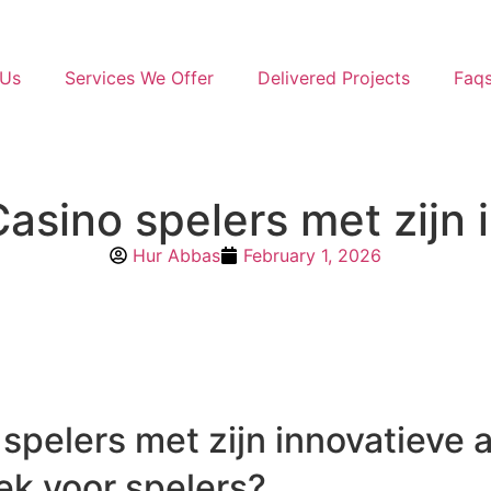
 Us
Services We Offer
Delivered Projects
Faq
Casino spelers met zijn
Hur Abbas
February 1, 2026
 spelers met zijn innovatieve
ek voor spelers?