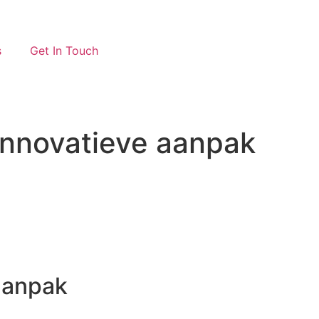
s
Get In Touch
 innovatieve aanpak
 aanpak