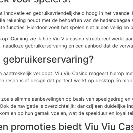
at innovatie en gebruiksvriendelijkheid hoog in het vaandel
 die rekening houdt met de behoeften van de hedendaagse s
hte functies. Hierdoor voelt het spelen niet alleen veilig 
 op iGaming zie ik hoe Viu Viu casino structureel werkt aa
ie, naadloze gebruikerservaring en een aanbod dat de verwa
 gebruikerservaring?
n aantrekkelijk verloopt. Viu Viu Casino reageert hierop me
n responsief design dat perfect werkt op desktop én mobiel
, zoals slimme aanbevelingen op basis van speelgedrag en v
ok de navigatie is overzichtelijk: dankzij een duidelijke inde
elkom en op hun gemak voelen, wat de speelduur en loyalitei
n promoties biedt Viu Viu Ca