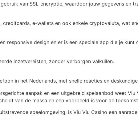
kt gebruik van SSL-encryptie, waardoor jouw gegevens en tra
 creditcards, e-wallets en ook enkele cryptovaluta, wat sne
 een responsive design en er is een speciale app die je kun
eerde inzetvereisten, zonder verborgen valkuilen.
telefoon in het Nederlands, met snelle reacties en deskundi
rsgerichte aanpak en een uitgebreid spelaanbod weet Viu Vi
scheidt van de massa en een voorbeeld is voor de toekomst 
uitstrevende speelomgeving, is Viu Viu Casino een aanrade