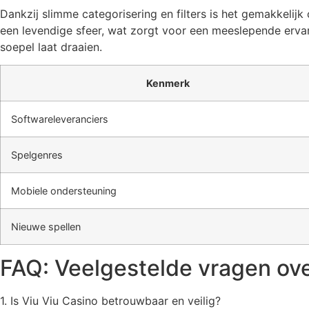
panel
Dankzij slimme categorisering en filters is het gemakkelijk 
een levendige sfeer, wat zorgt voor een meeslepende ervari
panel
soepel laat draaien.
Panel
Kenmerk
Panel
panel
Softwareleveranciers
panel
Spelgenres
panel
Mobiele ondersteuning
atın al
atın al
Nieuwe spellen
Panel
FAQ: Veelgestelde vragen ove
panel
panel
1. Is Viu Viu Casino betrouwbaar en veilig?