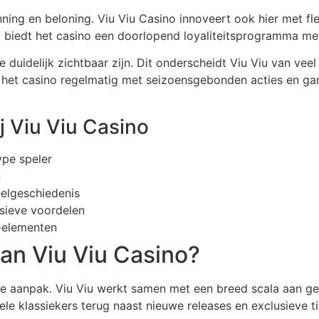
ing en beloning. Viu Viu Casino innoveert ook hier met fle
 biedt het casino een doorlopend loyaliteitsprogramma me
e duidelijk zichtbaar zijn. Dit onderscheidt Viu Viu van v
 het casino regelmatig met seizoensgebonden acties en gam
j Viu Viu Casino
pe speler
n
elgeschiedenis
sieve voordelen
-elementen
van Viu Viu Casino?
e aanpak. Viu Viu werkt samen met een breed scala aan ge
nele klassiekers terug naast nieuwe releases en exclusieve ti