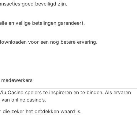
nsacties goed beveiligd zijn.
lle en veilige betalingen garandeert.
t downloaden voor een nog betere ervaring.
ge medewerkers.
u Casino spelers te inspireren en te binden. Als ervaren
van online casino’s.
r die zeker het ontdekken waard is.