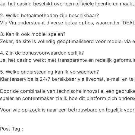
Ja, het casino beschikt over een officiële licentie en maa
Panel
2. Welke betaalmethoden zijn beschikbaar?
panel
Viu Viu ondersteunt diverse betaalopties, waaronder iDEAL,
panel
3. Kan ik ook mobiel spelen?
Zeker, de site is volledig geoptimaliseerd voor mobiel via
panel
4. Zijn de bonusvoorwaarden eerlijk?
panel
Ja, het casino werkt met transparante en redelijk geformul
panel
5. Welke ondersteuning kan ik verwachten?
panel
Klantenservice is 24/7 bereikbaar via livechat, e-mail en 
panel
Door de combinatie van technische innovatie, een gebruike
speler en contentmaker zie ik hoe dit platform zich onder
panel
Voor wie op zoek is naar een betrouwbare en tegelijk voor
panel
panel
Post Tag :
panel