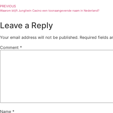
PREVIOUS
panel
Waarom blijft Jungliwin Casino een toonaangevende naam in Nederland?
panel
Leave a Reply
panel
Your email address will not be published.
Required fields 
panel
Comment
*
panel
panel
panel
Panel
Panel
Name
*