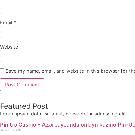
panel
Email
*
Panel
Website
Panel
Panel
Save my name, email, and website in this browser for th
u
panel
Featured Post
panel
Lorem ipsum dolor sit amet, consectetur adipiscing elit.
panel
Pin Up Casino – Azərbaycanda onlayn kazino Pin-U
panel
July 3, 2026