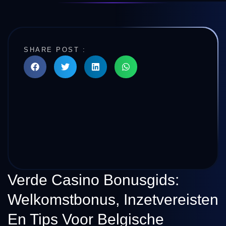
cklink paketleri
cklink
SHARE POST :
cklink
cklink
cklink
cklink panel
cklink panel
cklink panel
Verde Casino Bonusgids:
cklink panel
Welkomstbonus, Inzetvereisten
cklink panel
En Tips Voor Belgische
cklink panel