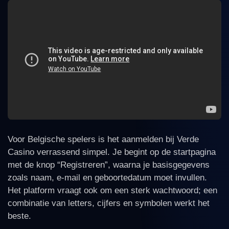
cklink panel
cklink panel
cklink panel
cklink panel
cklink panel
cklink panel
cklink panel
Voor Belgische spelers is het aanmelden bij Verde
Casino verrassend simpel. Je begint op de startpagina
cklink panel
met de knop “Registreren”, waarna je basisgegevens
cklink panel
zoals naam, e‑mail en geboortedatum moet invullen.
Het platform vraagt ook om een sterk wachtwoord; een
cklink panel
combinatie van letters, cijfers en symbolen werkt het
beste.
cklink panel