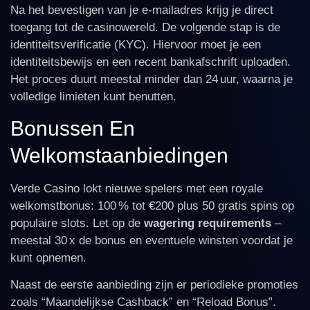
Na het bevestigen van je e‑mailadres krijg je direct
cklink panel
toegang tot de casinowereld. De volgende stap is de
cklink panel
identiteitsverificatie (KYC). Hiervoor moet je een
identiteitsbewijs en een recent bankafschrift uploaden.
cklink panel
Het proces duurt meestal minder dan 24 uur, waarna je
cklink panel
volledige limieten kunt benutten.
cklink panel
Bonussen En
cklink panel
Welkomstaanbiedingen
cklink panel
Verde Casino lokt nieuwe spelers met een royale
cklink Panel
welkomstbonus: 100 % tot €200 plus 50 gratis spins op
populaire slots. Let op de
wagering requirements
–
luminati
meestal 30 x de bonus en eventuele winsten voordat je
cklink
kunt opnemen.
cklink Panel
Naast de eerste aanbieding zijn er periodieke promoties
zoals “Maandelijkse Cashback” en “Reload Bonus”.