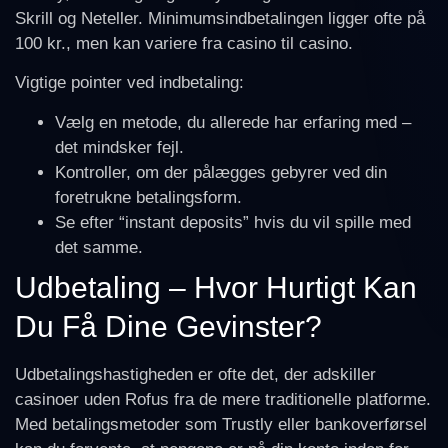
nk satın al
Skrill og Neteller. Minimumsindbetalingen ligger ofte på
100 kr., men kan variere fra casino til casino.
nk panel
Vigtige pointer ved indbetaling:
nk panel
Vælg en metode, du allerede har erfaring med –
nk panel
det mindsker fejl.
nk panel
Kontroller, om der pålægges gebyrer ved din
foretrukne betalingsform.
nk panel
Se efter “instant deposits” hvis du vil spille med
det samme.
nk panel
Udbetaling – Hvor Hurtigt Kan
nk panel
Du Få Dine Gevinster?
nk panel
nk panel
Udbetalingshastigheden er ofte det, der adskiller
casinoer uden Rofus fra de mere traditionelle platforme.
nk panel
Med betalingsmetoder som Trustly eller bankoverførsel
nk panel