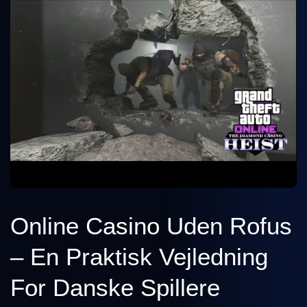
nk panel
nk Panel
nk panel
nk giriş
nk panel
nk Panel
nk panel
nk panel
Online Casino Uden Rofus
nk panel
– En Praktisk Vejledning
nk Panel
For Danske Spillere
nk panel