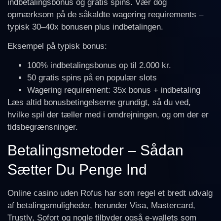
indbetalingsbonus og gratis spins. Vær dog
ink
opmærksom på de såkaldte wagering requirements –
typisk 30–40x bonusen plus indbetalingen.
ink
Eksempel på typisk bonus:
ink
100% indbetalingsbonus op til 2.000 kr.
nk panel
50 gratis spins på en populær slots
Wagering requirement: 35x bonus + indbetaling
nk panel
Læs altid bonusbetingelserne grundigt, så du ved,
nk panel
hvilke spil der tæller med i omdrejningen, og om der er
tidsbegrænsninger.
ink
Betalingsmetoder – Sådan
ink
Sætter Du Penge Ind
acklink
ink
Online casino uden Rofus har som regel et bredt udvalg
af betalingsmuligheder, herunder Visa, Mastercard,
ink
Trustly, Sofort og nogle tilbyder også e‑wallets som