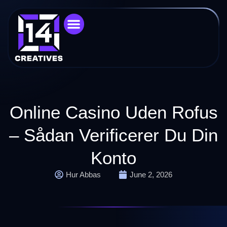
Fuel Pro
ro review
SERVICES WE OFFER
DELIVERED PROJECTS
GET IN TOUCH
Savior Review
ase
 Boost
 Boost Ultra
Online Casino Uden Rofus
ep review
– Sådan Verificerer Du Din
ogy review
Konto
fuel pro
Hur Abbas
June 2, 2026
ogy review
nk panel
nk panel