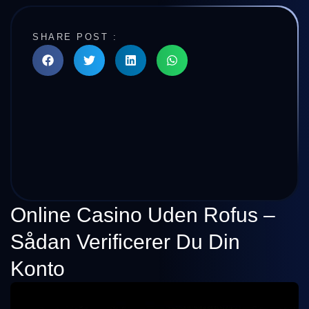
nk paketleri
SHARE POST :
ink
ink
ink
ink
nk panel
nk panel
Online Casino Uden Rofus –
nk panel
Sådan Verificerer Du Din
nk panel
Konto
nk panel
nk panel