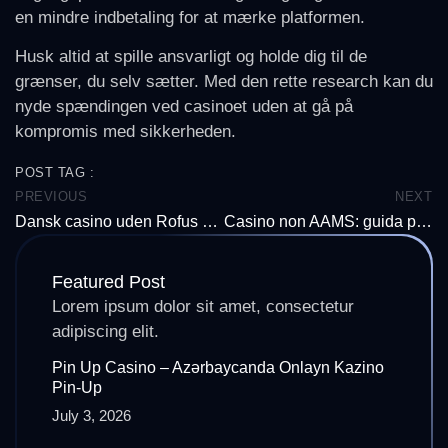
en mindre indbetaling for at mærke platformen.
Husk altid at spille ansvarligt og holde dig til de
grænser, du selv sætter. Med den rette research kan du
nyde spændingen ved casinoet uden at gå på
kompromis med sikkerheden.
POST TAG :
PREVIOUS
NEXT
Dansk casino uden Rofus – sikkerhedsguide
Casino non AAMS: guida pratica alle recensioni, bonus e sicurezza
Featured Post
Lorem ipsum dolor sit amet, consectetur
adipiscing elit.
Pin Up Casino – Azərbaycanda Onlayn Kazino
Pin-Up
July 3, 2026