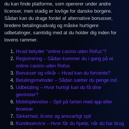
du kan finde platforme, som opererer under andre
nk panel
licenser, men stadig er lovlige for danske borgere.
Sådan kan du drage fordel af alternative bonusser,
nk panel
bredere betalingsudvalg og måske hurtigere
nk panel
udbetalinger, samtidig med at du holder dig inden for
lovens rammer.
nk panel
Hvad betyder “online casino uden Rofus”?
nk panel
Registrering – Sådan kommer du i gang på et
online casino uden Rofus
nk panel
Bonusser og vilkår – Hvad kan du forvente?
nk panel
Betalingsmetoder – Sådan sætter du penge ind
Udbetaling – Hvor hurtigt kan du få dine
nk panel
gevinster?
nk panel
Mobiloplevelse – Spil på farten med app eller
browser
nk panel
Sikkerhed, licens og ansvarligt spil
nk panel
Kundeservice – Hvor får du hjælp, når du har brug