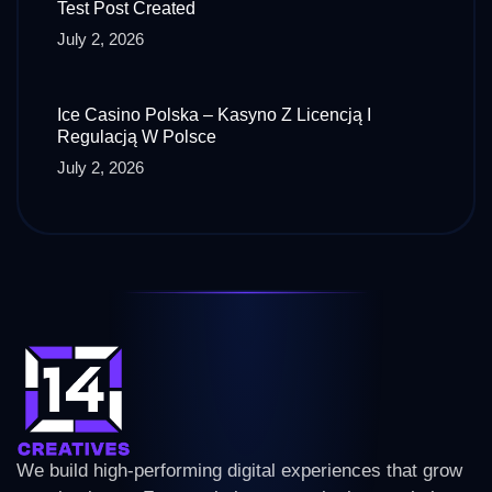
Test Post Created
July 2, 2026
Ice Casino Polska – Kasyno Z Licencją I
Regulacją W Polsce
July 2, 2026
We build high-performing digital experiences that grow