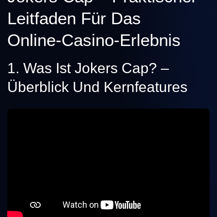
Leitfaden Für Das
panel
panel
Online‑Casino‑Erlebnis
panel
1. Was Ist Jokers Cap? –
panel
Überblick Und Kernfeatures
panel
panel
panel
panel
panel
panel
panel