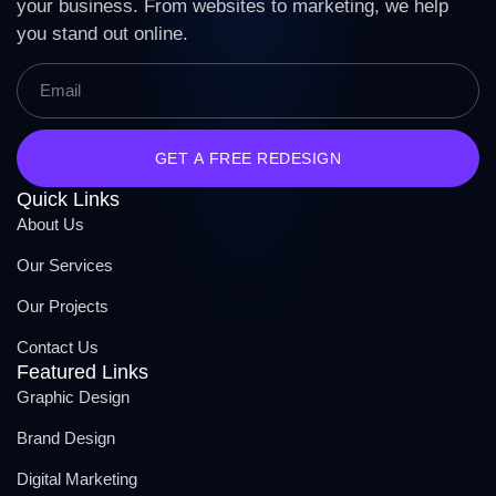
your business. From websites to marketing, we help
you stand out online.
GET A FREE REDESIGN
Quick Links
About Us
Our Services
Our Projects
Contact Us
Featured Links
Graphic Design
Brand Design
Digital Marketing