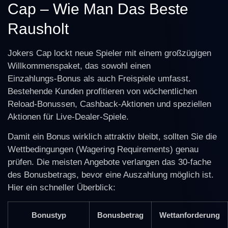
Cap – Wie Man Das Beste
atın al
Rausholt
panel
panel
Jokers Cap lockt neue Spieler mit einem großzügigen
Willkommenspaket, das sowohl einen
panel
Einzahlungs‑Bonus als auch Freispiele umfasst.
panel
Bestehende Kunden profitieren von wöchentlichen
Reload‑Bonussen, Cashback‑Aktionen und speziellen
panel
Aktionen für Live‑Dealer‑Spiele.
panel
Damit ein Bonus wirklich attraktiv bleibt, sollten Sie die
panel
Wettbedingungen (Wagering Requirements) genau
prüfen. Die meisten Angebote verlangen das 30‑fache
panel
des Bonusbetrags, bevor eine Auszahlung möglich ist.
panel
Hier ein schneller Überblick:
panel
Bonustyp
Bonusbetrag
Wettanforderung
panel