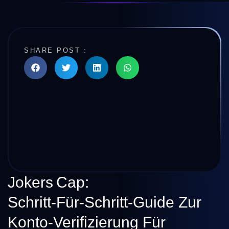
aketleri
SHARE POST :
panel
panel
panel
Jokers Cap:
panel
Schritt‑für‑Schritt‑Guide Zur
panel
Konto‑Verifizierung Für
panel