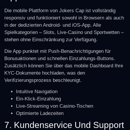
Die mobile Plattform von Jokers Cap ist vollständig
responsiv und funktioniert sowohl in Browsern als auch
in der dedizierten Android‑ und iOS‑App. Alle
Spielkategorien – Slots, Live‑Casino und Sportwetten –
stehen ohne Einschränkung zur Verfügung.
Die App punktet mit Push‑Benachrichtigungen für
Bonusaktionen und schnellen Einzahlungs‑Buttons.
Zusätzlich können Sie über das mobile Dashboard Ihre
KYC‑Dokumente hochladen, was den
Verifizierungsprozess beschleunigt.
Intuitive Navigation
Ein-Klick‑Einzahlung
Live‑Streaming von Casino‑Tischen
Optimierte Ladezeiten
7. Kundenservice Und Support