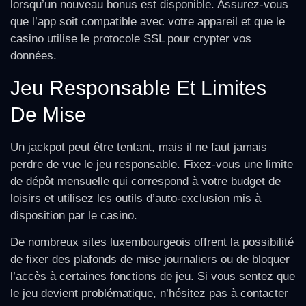
lorsqu’un nouveau bonus est disponible. Assurez‑vous
klink panel
que l’app soit compatible avec votre appareil et que le
casino utilise le protocole SSL pour crypter vos
klink panel
données.
klink panel
Jeu Responsable Et Limites
al oku
De Mise
link satın al
Un jackpot peut être tentant, mais il ne faut jamais
klink Panel
perdre de vue le jeu responsable. Fixez‑vous une limite
bet giriş
de dépôt mensuelle qui correspond à votre budget de
loisirs et utilisez les outils d’auto‑exclusion mis à
bet
disposition par le casino.
pal
De nombreux sites luxembourgeois offrent la possibilité
obet
de fixer des plafonds de mise journaliers ou de bloquer
l’accès à certaines fonctions de jeu. Si vous sentez que
bet güncel giriş
le jeu devient problématique, n’hésitez pas à contacter