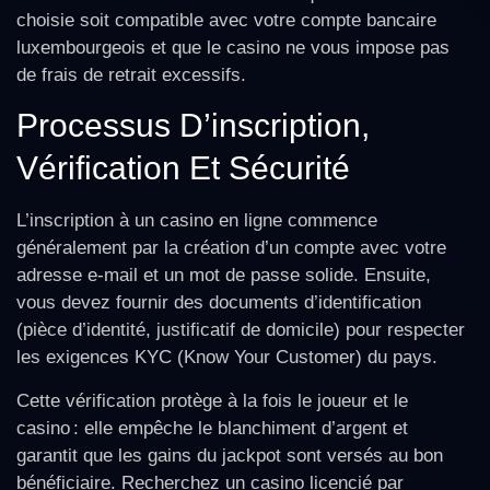
link satın al
choisie soit compatible avec votre compte bancaire
luxembourgeois et que le casino ne vous impose pas
klink panel
de frais de retrait excessifs.
klink panel
Processus D’inscription,
klink panel
Vérification Et Sécurité
klink panel
L’inscription à un casino en ligne commence
klink panel
généralement par la création d’un compte avec votre
klink panel
adresse e‑mail et un mot de passe solide. Ensuite,
vous devez fournir des documents d’identification
klink panel
(pièce d’identité, justificatif de domicile) pour respecter
les exigences KYC (Know Your Customer) du pays.
klink panel
Cette vérification protège à la fois le joueur et le
klink panel
casino : elle empêche le blanchiment d’argent et
klink panel
garantit que les gains du jackpot sont versés au bon
bénéficiaire. Recherchez un casino licencié par
klink panel