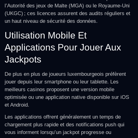
l’Autorité des jeux de Malte (MGA) ou le Royaume‑Uni
klink panel
(UKGC) ; ces licences assurent des audits réguliers et
un haut niveau de sécurité des données.
klink
Utilisation Mobile Et
klink panel
Applications Pour Jouer Aux
klink panel
Jackpots
klink panel
klink panel
De plus en plus de joueurs luxembourgeois préfèrent
jouer depuis leur smartphone ou leur tablette. Les
klink panel
meilleurs casinos proposent une version mobile
klink panel
optimisée ou une application native disponible sur iOS
et Android.
klink panel
Les applications offrent généralement un temps de
klink panel
chargement plus rapide et des notifications push qui
vous informent lorsqu’un jackpot progresse ou
klink panel