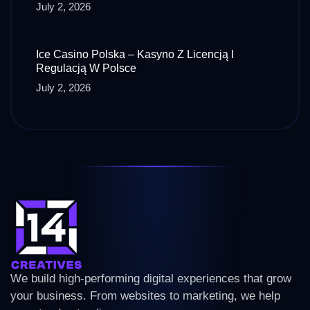
July 2, 2026
Ice Casino Polska – Kasyno Z Licencją I
Regulacją W Polsce
July 2, 2026
We build high-performing digital experiences that grow
your business. From websites to marketing, we help