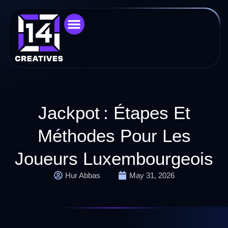
ha Fuel Pro
staro review
SERVICES WE OFFER
DELIVERED PROJECTS
GET IN TOUCH
in Savior Review
vEase
ic Boost
ic Boost Ultra
Jackpot : Étapes Et
sleep review
Méthodes Pour Les
mology review
Joueurs Luxembourgeois
a fuel pro
Hur Abbas
May 31, 2026
mology review
klink panel
klink panel