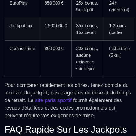
EuroPlay
950 000 €
25x bonus,
24 h
5x dépôt
(virement)
no siteleri
bet
JackpotLux
1 500 000 €
35x bonus,
1‑2 jours
15x dépôt
(carte)
bet
ganbet
CasinoPrime
800 000 €
20x bonus,
Instantané
aucune
(Skrill)
klink Panel
exigence
sur dépôt
et
in tv
Pour comparer rapidement les offres, tenez compte du
montant du jackpot, des exigences de mise et du temps
ftarium24
de retrait. Le
site paris sportif
fournit également des
ftarium24
revues détaillées et des codes promotionnels qui
peuvent réduire vos exigences de mise.
ftarium24
FAQ Rapide Sur Les Jackpots
pal