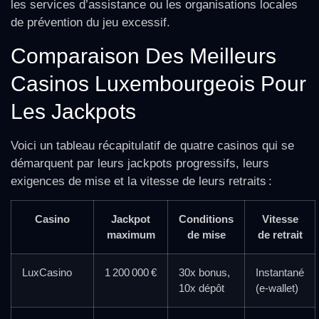
les services d’assistance ou les organisations locales
bet
de prévention du jeu excessif.
bet güncel giriş
Comparaison Des Meilleurs
bet
Casinos Luxembourgeois Pour
itking
Les Jackpots
bet
Voici un tableau récapitulatif de quatre casinos qui se
doluslot
démarquent par leurs jackpots progressifs, leurs
s Maç Tv
exigences de mise et la vitesse de leurs retraits :
ออนไลน์
Casino
Jackpot
Conditions
Vitesse
asino
maximum
de mise
de retrait
ndpashabet
LuxCasino
1 200 000 €
30x bonus,
Instantané
sat
10x dépôt
(e‑wallet)
no siteleri