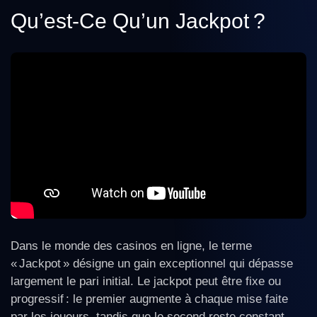
klink panel
Qu’est‑ce Qu’un Jackpot ?
klink Panel
klink Panel
klink panel
klink panel
klink panel
link satın al
link satın al
klink Panel
Dans le monde des casinos en ligne, le terme
klink panel
« Jackpot » désigne un gain exceptionnel qui dépasse
largement le pari initial. Le jackpot peut être fixe ou
klink panel
progressif : le premier augmente à chaque mise faite
klink Panel
par les joueurs, tandis que le second reste constant