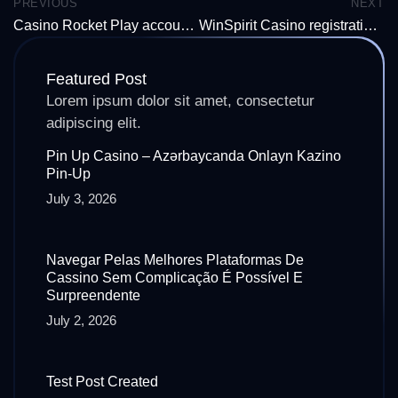
PREVIOUS
NEXT
Casino Rocket Play account verification guide for Australian players
WinSpirit Casino registration steps for Australian players
Featured Post
Lorem ipsum dolor sit amet, consectetur
adipiscing elit.
Pin Up Casino – Azərbaycanda Onlayn Kazino
Pin-Up
July 3, 2026
Navegar Pelas Melhores Plataformas De
Cassino Sem Complicação É Possível E
Surpreendente
July 2, 2026
Test Post Created