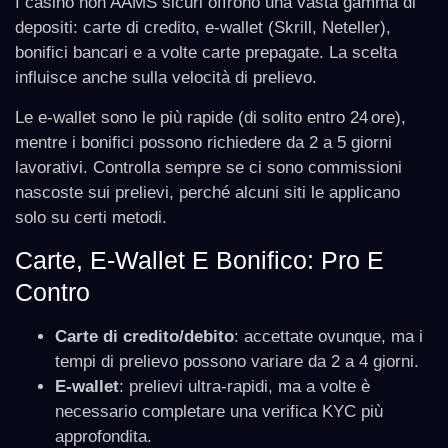
I casino non AAMS sicuri offrono una vasta gamma di
depositi: carte di credito, e‑wallet (Skrill, Neteller),
cklink panel
bonifici bancari e a volte carte prepagate. La scelta
cklink panel
influisce anche sulla velocità di prelievo.
cklink panel
Le e‑wallet sono le più rapide (di solito entro 24 ore),
mentre i bonifici possono richiedere da 2 a 5 giorni
cklink panel
lavorativi. Controlla sempre se ci sono commissioni
nascoste sui prelievi, perché alcuni siti le applicano
cklink
solo su certi metodi.
cklink panel
Carte, E‑wallet E Bonifico: Pro E
cklink panel
Contro
cklink panel
Carte di credito/debito
: accettate ovunque, ma i
cklink panel
tempi di prelievo possono variare da 2 a 4 giorni.
E‑wallet
: prelievi ultra‑rapidi, ma a volte è
cklink panel
necessario completare una verifica KYC più
cklink panel
approfondita.