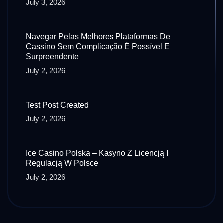
July 3, 2026
Navegar Pelas Melhores Plataformas De
Cassino Sem Complicação É Possível E
Surpreendente
July 2, 2026
Test Post Created
July 2, 2026
Ice Casino Polska – Kasyno Z Licencją I
Regulacją W Polsce
July 2, 2026