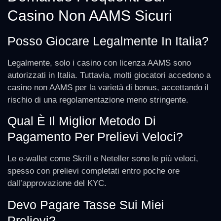
Casino Non AAMS Sicuri
Posso Giocare Legalmente In Italia?
Legalmente, solo i casino con licenza AAMS sono
autorizzati in Italia. Tuttavia, molti giocatori accedono a
casino non AAMS per la varietà di bonus, accettando il
rischio di una regolamentazione meno stringente.
Qual È Il Miglior Metodo Di
Pagamento Per Prelievi Veloci?
Le e‑wallet come Skrill e Neteller sono le più veloci,
spesso con prelievi completati entro poche ore
dall’approvazione del KYC.
Devo Pagare Tasse Sui Miei
Prelievi?