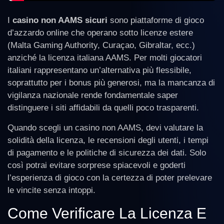
cklink panel
I
casino non AAMS sicuri
sono piattaforme di gioco
cklink panel
d’azzardo online che operano sotto licenze estere
(Malta Gaming Authority, Curaçao, Gibraltar, ecc.)
cklink panel
anziché la licenza italiana AAMS. Per molti giocatori
cklink panel
italiani rappresentano un’alternativa più flessibile,
soprattutto per i bonus più generosi, ma la mancanza di
cklink panel
vigilanza nazionale rende fondamentale saper
cklink panel
distinguere i siti affidabili da quelli poco trasparenti.
cklink panel
Quando scegli un casino non AAMS, devi valutare la
solidità della licenza, le recensioni degli utenti, i tempi
cklink panel
di pagamento e le politiche di sicurezza dei dati. Solo
così potrai evitare sorprese spiacevoli e goderti
cklink panel
l’esperienza di gioco con la certezza di poter prelevare
cklink Panel
le vincite senza intoppi.
uminati
Come Verificare La Licenza E