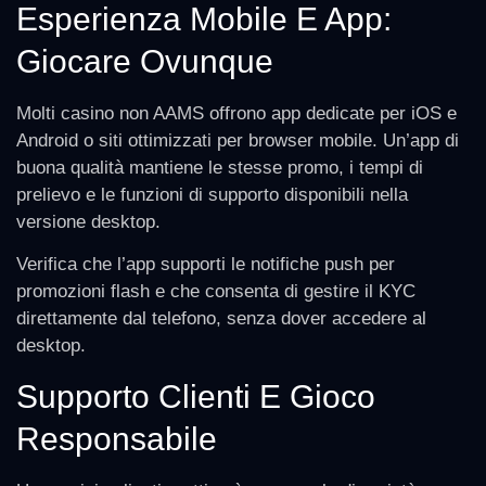
ipal
Esperienza Mobile E App:
robet
Giocare Ovunque
obet güncel giriş
Molti casino non AAMS offrono app dedicate per iOS e
ibet
Android o siti ottimizzati per browser mobile. Un’app di
buona qualità mantiene le stesse promo, i tempi di
obet güncel giriş
prelievo e le funzioni di supporto disponibili nella
versione desktop.
ibet
Verifica che l’app supporti le notifiche push per
itking
promozioni flash e che consenta di gestire il KYC
obet
direttamente dal telefono, senza dover accedere al
desktop.
doluslot
Supporto Clienti E Gioco
os Maç Tv
Responsabile
ยออนไลน์
casino