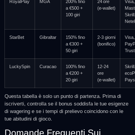
RoyalPlay
MGA
200% fino
24 ore
Visa,
a €500 +
(e‑wallet)
Mast
100 giri
Skrill
Netel
StarBet
Gibraltar
150% fino
2‑3 giorni
Visa,
a €300 +
(bonifico)
PayP
50 giri
Trust
LuckySpin
Curacao
100% fino
12‑24
Skrill
a €200 +
ore
ecoP
20 giri
(e‑wallet)
Pays
Questa tabella è solo un punto di partenza. Prima di
iscriverti, controlla se il bonus soddisfa le tue esigenze
di wagering e se i tempi di prelievo coincidono con le
tue abitudini di gioco.
Domande Frequenti Sui