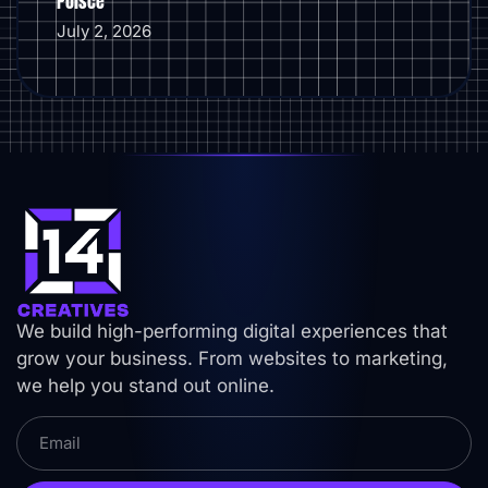
Polsce
July 2, 2026
We build high-performing digital experiences that
grow your business. From websites to marketing,
we help you stand out online.