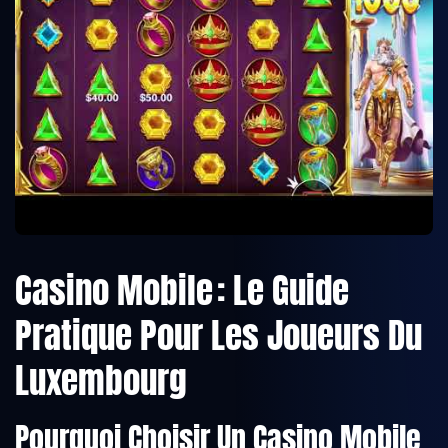
 panel
 Panel
 panel
 giriş
 panel
 Panel
 panel
Casino Mobile : Le Guide
 panel
Pratique Pour Les Joueurs Du
 panel
Luxembourg
 Panel
 panel
Pourquoi Choisir Un Casino Mobile