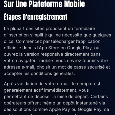
Sur Une Plateforme Mobile
 panel
 panel
Étapes D’enregistrement
 panel
La plupart des sites proposent un formulaire
 panel
d’inscription simplifié qui ne nécessite que quelques
clics. Commencez par télécharger l’application
 panel
officielle depuis l’App Store ou Google Play, ou
ouvrez la version responsive directement dans
 panel
votre navigateur mobile. Vous devrez fournir votre
 panel
adresse e‑mail, choisir un mot de passe sécurisé et
accepter les conditions générales.
 Panel
Après validation de votre e‑mail, le compte est
i
généralement actif immédiatement, vous
k
permettant de déposer la mise de départ. Certains
opérateurs offrent même un dépôt instantané via
 Panel
des solutions comme Apple Pay ou Google Pay, ce