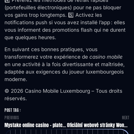
4️⃣ Préférez les méthodes de retrait rapides
(portefeuilles électroniques) pour ne pas bloquer
vos gains trop longtemps. 5️⃣ Activez les
notifications push si vous avez installé l’app : elles
vous informent des promotions flash qui ne durent
que quelques heures.
En suivant ces bonnes pratiques, vous
transformerez votre expérience de
casino mobile
en une activité à la fois divertissante et maîtrisée,
adaptée aux exigences du joueur luxembourgeois
moderne.
© 2026 Casino Mobile Luxembourg – Tous droits
réservés.
POST TAG :
PREVIOUS
NEXT
Mystake online casino – platební metody, vklady a výběry
Oficiální webové stránky Wonaco Casino – kompletní bonus průvodce