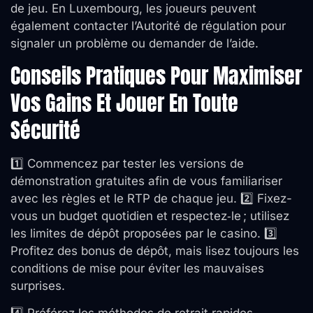
de jeu. En Luxembourg, les joueurs peuvent
également contacter l’Autorité de régulation pour
signaler un problème ou demander de l’aide.
Conseils Pratiques Pour Maximiser
Vos Gains Et Jouer En Toute
Sécurité
1️⃣ Commencez par tester les versions de
démonstration gratuites afin de vous familiariser
avec les règles et le RTP de chaque jeu. 2️⃣ Fixez-
vous un budget quotidien et respectez‑le ; utilisez
les limites de dépôt proposées par le casino. 3️⃣
Profitez des bonus de dépôt, mais lisez toujours les
conditions de mise pour éviter les mauvaises
surprises.